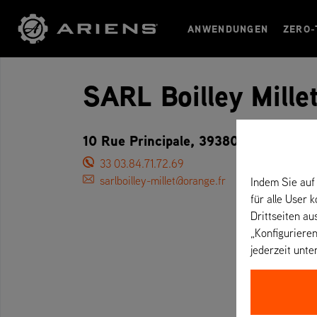
ANWENDUNGEN
ZERO-
SARL Boilley Mille
10 Rue Principale, 39380 SANTANS –
33 03.84.71.72.69
sarlboilley-millet@orange.fr
Indem Sie auf 
für alle User 
Drittseiten au
„Konfigurieren
jederzeit unte