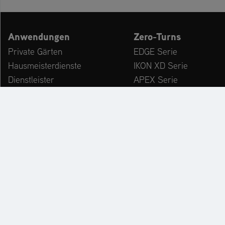
Anwendungen
Zero-Turns
Private Gärten
EDGE Serie
Hausmeisterdienste
IKON XD Serie
Dienstleister
APEX Serie
Kommunen & Bauhöfe
ZENITH Serie
freizeiteinrichtungen
ZENITH E Serie
Winterdienst
ARROW Serie
ARROW E Serie
Zubehör
KATALOG
PR