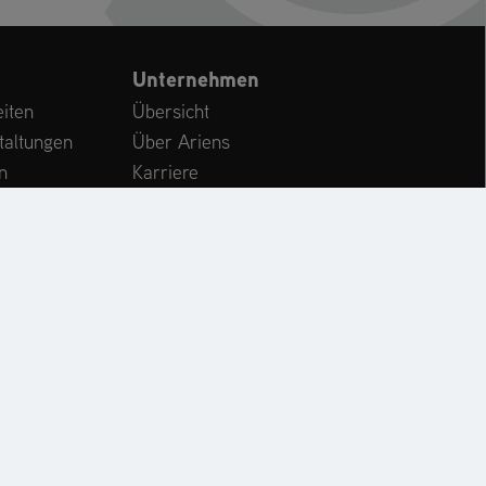
Unternehmen
iten
Übersicht
taltungen
Über Ariens
n
Karriere
Kundenservice
International
CHE
KONTAKT