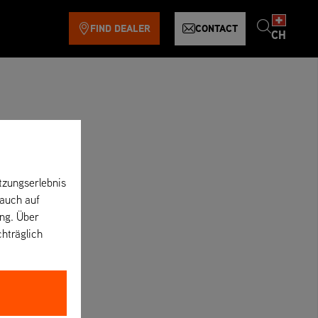
FIND DEALER
CONTACT
CH
tzungserlebnis
 auch auf
ung. Über
chträglich