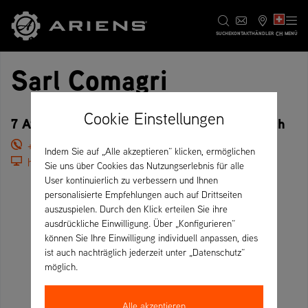
CH
SUCHE
KONTAKT
HÄNDLER
MENÜ
Sarl Comagri
Cookie Einstellungen
7 Av. de Lacapelette, 47550 Boé – Frankreich
+33 5 53 96 46 13
Indem Sie auf „Alle akzeptieren“ klicken, ermöglichen
https://comai.fr/
Sie uns über Cookies das Nutzungserlebnis für alle
User kontinuierlich zu verbessern und Ihnen
personalisierte Empfehlungen auch auf Drittseiten
auszuspielen. Durch den Klick erteilen Sie ihre
ausdrückliche Einwilligung. Über „Konfigurieren“
können Sie Ihre Einwilligung individuell anpassen, dies
ist auch nachträglich jederzeit unter „Datenschutz“
möglich.
Alle akzeptieren