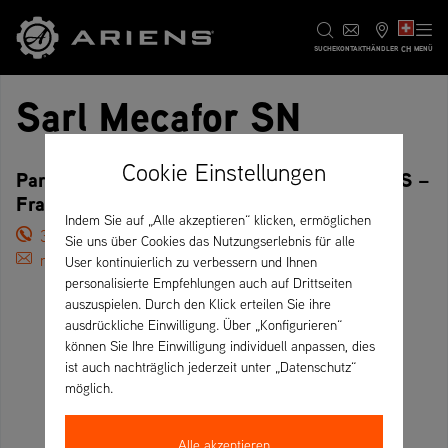
CH
SUCHE
KONTAKT
HÄNDLER
MENÜ
Sarl Mecafor SN
Cookie Einstellungen
Parc d'activité de la plaine, 02200 SOISSONS –
Frankreich
Indem Sie auf „Alle akzeptieren“ klicken, ermöglichen
33 (0)323732049
Sie uns über Cookies das Nutzungserlebnis für alle
nicolas.mecafor@orange.fr
User kontinuierlich zu verbessern und Ihnen
personalisierte Empfehlungen auch auf Drittseiten
auszuspielen. Durch den Klick erteilen Sie ihre
ausdrückliche Einwilligung. Über „Konfigurieren“
können Sie Ihre Einwilligung individuell anpassen, dies
ist auch nachträglich jederzeit unter „Datenschutz“
möglich.
Alle akzeptieren