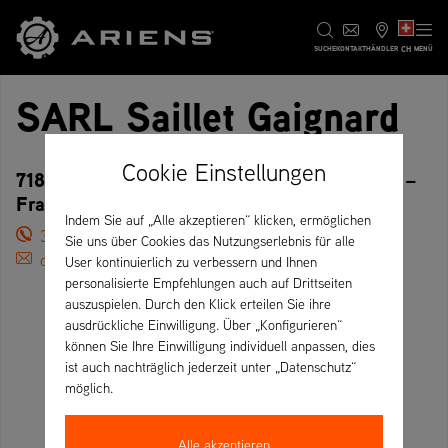
CH
SUCHE
KONTAKT
HÄNDLER
MENÜ
SARL Saillet Gaignard
Cookie Einstellungen
718 avenue de Savoie, 74250 Viuz en Sallaz –
Frankreich
Indem Sie auf „Alle akzeptieren“ klicken, ermöglichen
33 04 50 36 81 16
Sie uns über Cookies das Nutzungserlebnis für alle
compta@bricoproviuz.fr
User kontinuierlich zu verbessern und Ihnen
personalisierte Empfehlungen auch auf Drittseiten
auszuspielen. Durch den Klick erteilen Sie ihre
ausdrückliche Einwilligung. Über „Konfigurieren“
können Sie Ihre Einwilligung individuell anpassen, dies
ist auch nachträglich jederzeit unter „Datenschutz“
möglich.
Alle akzeptieren