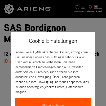
CH
SUCHE
KONTAKT
HÄNDLER
MENÜ
SAS Bordignon
Motoculture
Cookie Einstellungen
Indem Sie auf „Alle akzeptieren“ klicken, ermöglichen
12 Av. Mal Joffre, 32100 Condom – Frankreich
Sie uns über Cookies das Nutzungserlebnis für alle
+33 5 62 28 03 57
User kontinuierlich zu verbessern und Ihnen
personalisierte Empfehlungen auch auf Drittseiten
auszuspielen. Durch den Klick erteilen Sie ihre
ausdrückliche Einwilligung. Über „Konfigurieren“
können Sie Ihre Einwilligung individuell anpassen, dies
ist auch nachträglich jederzeit unter „Datenschutz“
möglich.
Alle akzeptieren