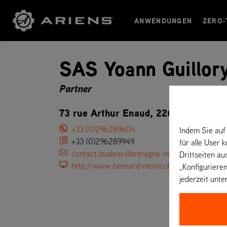
ANWENDUNGEN
ZERO-
SAS Yoann Guillor
Partner
73 rue Arthur Enaud, 22600 Loudéac 
+33 (0)296289604
Indem Sie auf 
+33 (0)296289949
für alle User 
contact.loudeac@bretagne-motoculture.com
Drittseiten au
http://www.besnard-motoculture-loudeac.co
„Konfigurieren
jederzeit unte