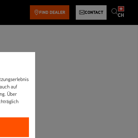
FIND DEALER
CONTACT
CH
tzungserlebnis
 auch auf
ung. Über
chträglich