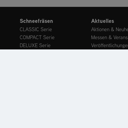
Schneefräsen
Aktuelles
CLASSIC Serie
Aktionen & Neuhe
COMPACT Serie
Messen & Verans
DELUXE Serie
Veröffentlichunge
PLATINUM Serie
Expertenwissen
PROFESSIONAL Serie
Kundenstimmen
MAMMOTH 850 Serie
Anbaugeräte
Zubehör
ODUKTREGISTRIERUNG
ERSATZTEILE
HÄNDLERSU