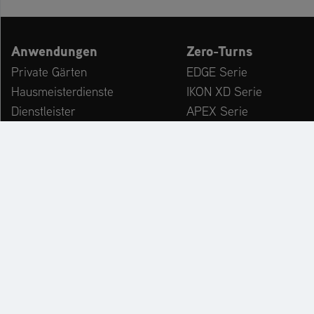
Anwendungen
Zero-Turns
Private Gärten
EDGE Serie
Hausmeisterdienste
IKON XD Serie
Dienstleister
APEX Serie
Kommunen & Bauhöfe
ZENITH Serie
freizeiteinrichtungen
ZENITH E Serie
Winterdienst
ARROW Serie
ARROW E Serie
Zubehör
KATALOG
PR