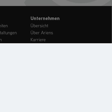
Unternehmen
iten
Übersicht
taltungen
Über Ariens
n
Karriere
Kundenservice
International
CHE
KONTAKT