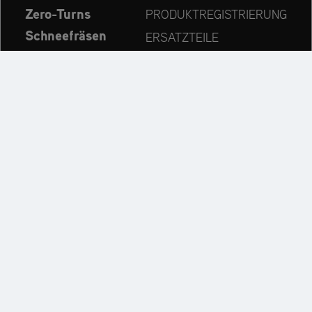
Zero-Turns
PRODUKTREGISTRIERUNG
Schneefräsen
ERSATZTEILE
Aktuelles
HÄNDLERSUCHE
Unternehmen
KONTAKT
Immer auf dem neuesten Stand:
Entdecken Sie weitere Websites unseres Mehrmarken-
Unternehmens: