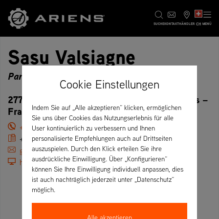
CH
SUCHE
KONTAKT
HÄNDLER
MENÜ
Sasu Valsiagne
Partner
Cookie Einstellungen
277 avenue Frédéric Mistral, 06580 Pégomas –
Indem Sie auf „Alle akzeptieren“ klicken, ermöglichen
Frankreich
Sie uns über Cookies das Nutzungserlebnis für alle
+33 (0)492602200
User kontinuierlich zu verbessern und Ihnen
+33 (0)493428837
personalisierte Empfehlungen auch auf Drittseiten
auszuspielen. Durch den Klick erteilen Sie ihre
ggillet@coop-valsiagne.fr
ausdrückliche Einwilligung. Über „Konfigurieren“
http://www.gammvert.fr
können Sie Ihre Einwilligung individuell anpassen, dies
ist auch nachträglich jederzeit unter „Datenschutz“
möglich.
Alle akzeptieren