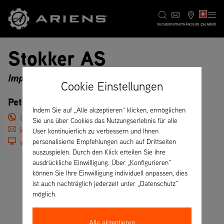
CH
SUCHE
KONTAKT
HÄNDLER
MENÜ
Stokker AS
Importeur
Cookie Einstellungen
Peterburi tee 44, 11415 Tallinn – Estland
Indem Sie auf „Alle akzeptieren“ klicken, ermöglichen
(+372) 655 55 11
Sie uns über Cookies das Nutzungserlebnis für alle
klient@stokker.com
User kontinuierlich zu verbessern und Ihnen
www.stokker.com
personalisierte Empfehlungen auch auf Drittseiten
auszuspielen. Durch den Klick erteilen Sie ihre
ausdrückliche Einwilligung. Über „Konfigurieren“
können Sie Ihre Einwilligung individuell anpassen, dies
ist auch nachträglich jederzeit unter „Datenschutz“
möglich.
Alle akzeptieren