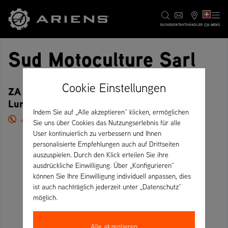
CH
SUCHE
KONTAKT
HÄNDLER
MENÜ
Sud Motoculture Sarl
Cookie Einstellungen
ZA Luneland, 80 Rue de l'Industrie, 34400
Lunel – Frankreich
Indem Sie auf „Alle akzeptieren“ klicken, ermöglichen
+33 4 67 83 19 74
Sie uns über Cookies das Nutzungserlebnis für alle
User kontinuierlich zu verbessern und Ihnen
personalisierte Empfehlungen auch auf Drittseiten
auszuspielen. Durch den Klick erteilen Sie ihre
ausdrückliche Einwilligung. Über „Konfigurieren“
können Sie Ihre Einwilligung individuell anpassen, dies
ist auch nachträglich jederzeit unter „Datenschutz“
möglich.
Alle akzeptieren