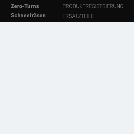
Zero-Turns
PRODUKTREGISTRIERUNG
Schneefräsen
ERSATZTEILE
Aktuelles
HÄNDLERSUCHE
Unternehmen
KONTAKT
Immer auf dem neuesten Stand:
Entdecken Sie weitere Websites unseres Mehrmarken-
Unternehmens: