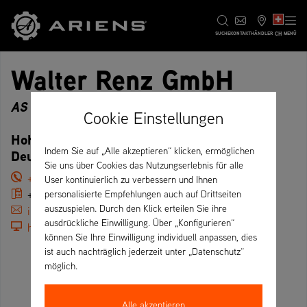
CH
SUCHE
KONTAKT
HÄNDLER
MENÜ
Walter Renz GmbH
AS 940 Sherpa RC, AS Academy, Premium
Cookie Einstellungen
Hoher Baum Weg 10, 72202 Nagold –
Indem Sie auf „Alle akzeptieren“ klicken, ermöglichen
Deutschland
Sie uns über Cookies das Nutzungserlebnis für alle
+49 (7452) 8690740
User kontinuierlich zu verbessern und Ihnen
+49 (7452) 86907420
personalisierte Empfehlungen auch auf Drittseiten
auszuspielen. Durch den Klick erteilen Sie ihre
info@renz-gartengeraete.de
ausdrückliche Einwilligung. Über „Konfigurieren“
http://www.renz-gartengeraete.de/
können Sie Ihre Einwilligung individuell anpassen, dies
ist auch nachträglich jederzeit unter „Datenschutz“
möglich.
Alle akzeptieren