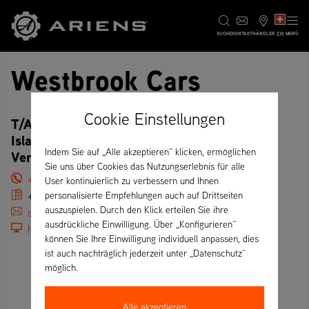
CH
SUCHE
KONTAKT
HÄNDLER
MENÜ
Westbrook Cars
Cookie Einstellungen
T/A Country Mower Centre, Westbrook Hse,
Island Rd, Westbere, CT2 0EX Canterbury –
Indem Sie auf „Alle akzeptieren“ klicken, ermöglichen
Vereinigtes Königreich
Sie uns über Cookies das Nutzungserlebnis für alle
+44 01227 711100
User kontinuierlich zu verbessern und Ihnen
+44 01227 712954
personalisierte Empfehlungen auch auf Drittseiten
auszuspielen. Durch den Klick erteilen Sie ihre
sales@countrymowercentre.co.uk
ausdrückliche Einwilligung. Über „Konfigurieren“
https://www.countrymowercentre.co.uk
können Sie Ihre Einwilligung individuell anpassen, dies
ist auch nachträglich jederzeit unter „Datenschutz“
möglich.
Alle akzeptieren