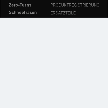
Zero-Turns
PRODUKTREGISTRIERUNG
Schneefräsen
ERSATZTEILE
Aktuelles
HÄNDLERSUCHE
Unternehmen
KONTAKT
Immer auf dem neuesten Stand:
Entdecken Sie weitere Websites unseres Mehrmarken-
Unternehmens: