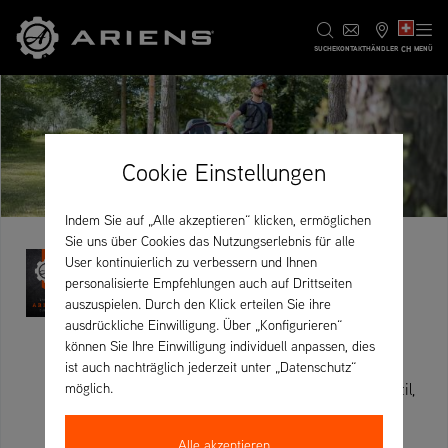
CH
SUCHE
KONTAKT
HÄNDLER
MENÜ
Cookie Einstellungen
Indem Sie auf „Alle akzeptieren“ klicken, ermöglichen
Sie uns über Cookies das Nutzungserlebnis für alle
Passion meets
User kontinuierlich zu verbessern und Ihnen
personalisierte Empfehlungen auch auf Drittseiten
fashion
auszuspielen. Durch den Klick erteilen Sie ihre
ausdrückliche Einwilligung. Über „Konfigurieren“
können Sie Ihre Einwilligung individuell anpassen, dies
Die Bekleidungskollektion „Casual Line“ von
ist auch nachträglich jederzeit unter „Datenschutz“
Ariens – eine harmonische Kombination aus Stil,
möglich.
Funktionalität und Tradition – verkörpert die
Werte und den Geist von Ariens, einer stolzen
Alle akzeptieren