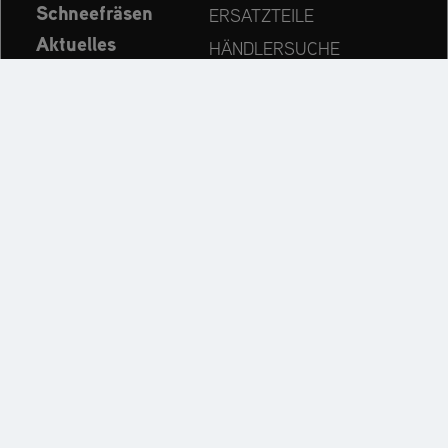
Schneefräsen
ERSATZTEILE
Aktuelles
HÄNDLERSUCHE
Unternehmen
KONTAKT
Immer auf dem neuesten Stand:
Entdecken Sie weitere Websites unseres Mehrmarken-
Unternehmens:
Impressum
Datenschutzerklärung
Cookie Einstellungen
Barrierefreiheitserklärung