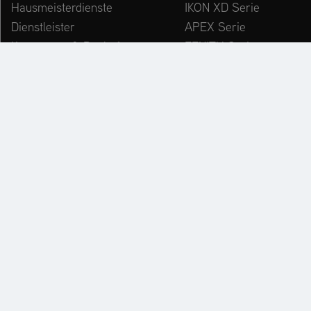
Hausmeisterdienste
IKON XD Serie
Dienstleister
APEX Serie
Kommunen & Bauhöfe
ZENITH Serie
freizeiteinrichtungen
ZENITH E Serie
Winterdienst
ARROW Serie
ARROW E Serie
Zubehör
KATALOG
PR
E