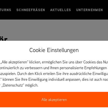
TURNS
SCHNEEFRÄSEN
AKTUELLES
UNTERNEHMEN
ör
Cookie Einstellungen
„Alle akzeptieren“ klicken, ermöglichen Sie uns über Cookies das Nu
kontinuierlich zu verbessern und Ihnen personalisierte Empfehlungen
szuspielen. Durch den Klick erteilen Sie ihre ausdrückliche Einwillig
High Lift Bl
“ können Sie Ihre Einwilligung individuell anpassen, dies ist auch na
r „Datenschutz“ möglich.
t
(ZENITH E)
Alle akzeptieren