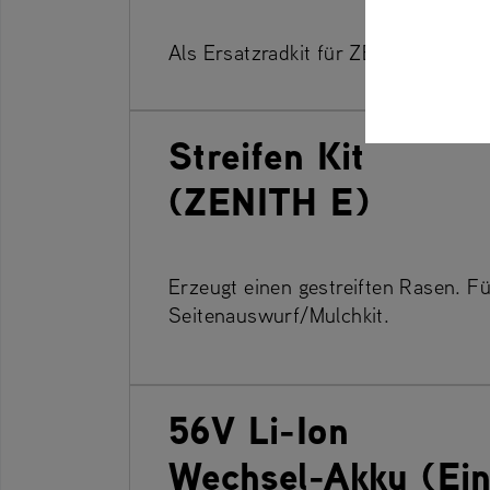
Als Ersatzradkit für ZENITH E, ZE
Streifen Kit
(ZENITH E)
Erzeugt einen gestreiften Rasen. Fü
Seitenauswurf/Mulchkit.
56V Li-Ion
Wechsel-Akku (Ei