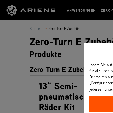
ANWENDUNGEN
ZERO-
»
Startseite
Zero-Turn E Zubehör
Zero-Turn E Zubeh
Produkte
Indem Sie auf 
Zero-Turn E Zubehör
für alle User 
Drittseiten au
13" Semi-
„Konfigurieren
jederzeit unte
pneumatische Fron
Räder Kit