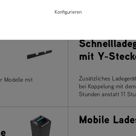
Vorteilhaft bei dünne
einen extra starken Lu
Konfigurieren
NITH und APEX Modelle.
Reichweite im Verglei
Schnelllade
mit Y-Steck
Zusätzliches Ladegerät
r Modelle mit
bei Koppelung mit dem 
Stunden anstatt 11 St
Mobile Lade
ne