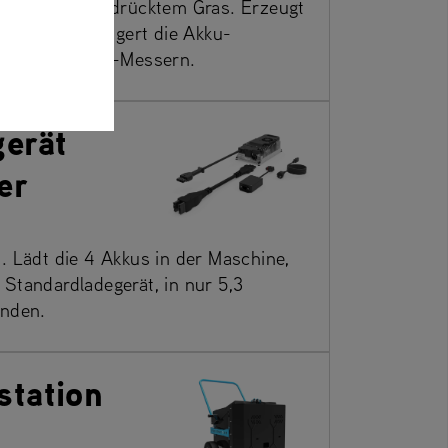
m und niedergedrücktem Gras. Erzeugt
ftstrom. Verringert die Akku-
ch zu Standard-Messern.
gerät
er
. Lädt die 4 Akkus in der Maschine,
Standardladegerät, in nur 5,3
unden.
station