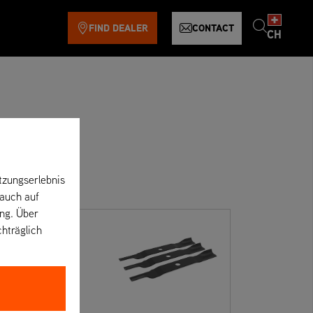
FIND DEALER
CONTACT
CH
tzungserlebnis
 auch auf
ung. Über
ade Kit
chträglich