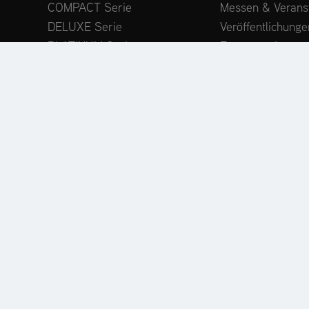
COMPACT Serie
Messen & Verans
DELUXE Serie
Veröffentlichunge
PLATINUM Serie
Expertenwissen
PROFESSIONAL Serie
Kundenstimmen
MAMMOTH 850 Serie
Anbaugeräte
Zubehör
ODUKTREGISTRIERUNG
ERSATZTEILE
HÄNDLERSU
Immer auf dem neuesten Stand:
ntdecken Sie weitere Websites unseres Mehrmarken-Unternehmen