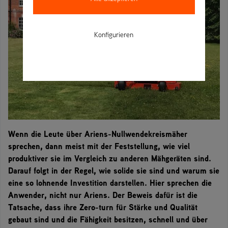
Konfigurieren
Wenn die Leute über Ariens-Nullwendekreismäher
sprechen, dann meist mit der Feststellung, wie viel
produktiver sie im Vergleich zu anderen Mähgeräten sind.
Darauf folgt in der Regel, wie solide sie sind und warum sie
eine so lohnende Investition darstellen. Hier sprechen die
Anwender, nicht nur Ariens. Der Beweis dafür ist die
Tatsache, dass ihre Zero-turn für Stärke und Qualität
gebaut sind und die Fähigkeit besitzen, schnell und über