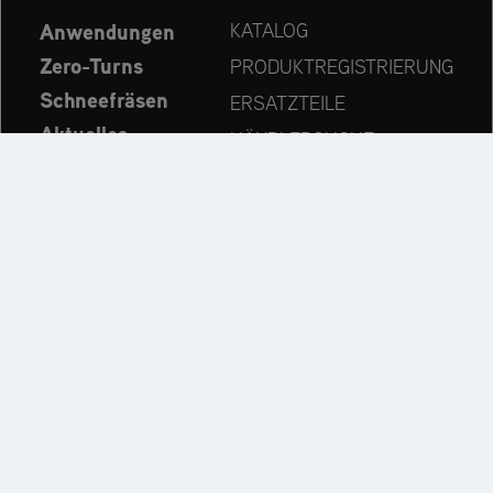
Anwendungen
KATALOG
Zero-Turns
PRODUKTREGISTRIERUNG
Schneefräsen
ERSATZTEILE
Aktuelles
HÄNDLERSUCHE
Unternehmen
KONTAKT
Immer auf dem neuesten Stand:
Entdecken Sie weitere Websites unseres Mehrmarken-
Unternehmens: