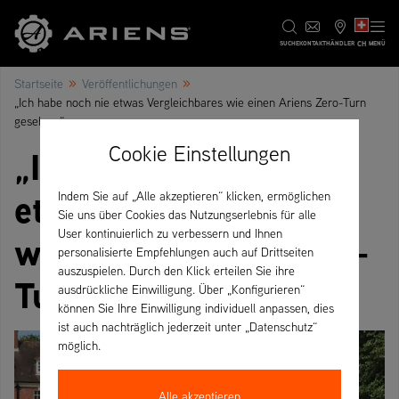
CH
SUCHE
KONTAKT
HÄNDLER
MENÜ
»
»
Startseite
Veröffentlichungen
„Ich habe noch nie etwas Vergleichbares wie einen Ariens Zero-Turn
gesehen.“
Cookie Einstellungen
„Ich habe noch nie
etwas Vergleichbares
Indem Sie auf „Alle akzeptieren“ klicken, ermöglichen
Sie uns über Cookies das Nutzungserlebnis für alle
User kontinuierlich zu verbessern und Ihnen
wie einen Ariens Zero-
personalisierte Empfehlungen auch auf Drittseiten
auszuspielen. Durch den Klick erteilen Sie ihre
Turn gesehen.“
ausdrückliche Einwilligung. Über „Konfigurieren“
können Sie Ihre Einwilligung individuell anpassen, dies
ist auch nachträglich jederzeit unter „Datenschutz“
möglich.
Alle akzeptieren