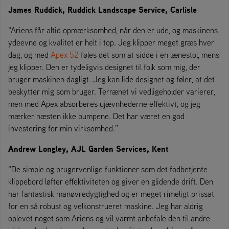
James Ruddick, Ruddick Landscape Service, Carlisle
“Ariens får altid opmærksomhed, når den er ude, og maskinens
ydeevne og kvalitet er helt i top. Jeg klipper meget græs hver
dag, og med
Apex 52
føles det som at sidde i en lænestol, mens
jeg klipper. Den er tydeligvis designet til folk som mig, der
bruger maskinen dagligt. Jeg kan lide designet og føler, at det
beskytter mig som bruger. Terrænet vi vedligeholder varierer,
men med Apex absorberes ujævnhederne effektivt, og jeg
mærker næsten ikke bumpene. Det har været en god
investering for min virksomhed.”
Andrew Longley, AJL Garden Services, Kent
“De simple og brugervenlige funktioner som det fodbetjente
klippebord løfter effektiviteten og giver en glidende drift. Den
har fantastisk manøvredygtighed og er meget rimeligt prissat
for en så robust og velkonstrueret maskine. Jeg har aldrig
oplevet noget som Ariens og vil varmt anbefale den til andre