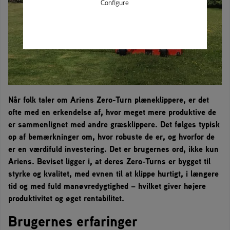
Configure
Når folk taler om Ariens Zero-Turn plæneklippere, er det
ofte med en erkendelse af, hvor meget mere produktive de
er sammenlignet med andre græsklippere. Det følges typisk
op af bemærkninger om, hvor robuste de er, og hvorfor de
er en værdifuld investering. Det er brugernes ord, ikke kun
Ariens. Beviset ligger i, at deres Zero-Turns er bygget til
styrke og kvalitet, med evnen til at klippe hurtigt, i længere
tid og med fuld manøvredygtighed – hvilket giver højere
produktivitet og øget rentabilitet.
Brugernes erfaringer