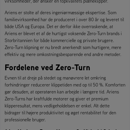
virksomheder, der ønsker en topkvalitets plæneklipper.”
Ariens er stolte af deres ingeniørmæssige ekspertise. Som
familievirksomhed har de produceret i over 80 år og leveret til
både USA og Europa. Det er derfor ikke overraskende, at
Ariens er blevet et af de hurtigst voksende Zero-Turn brands i
Storbritannien for både kommercielle og private brugere.
Zero-Turn klipning er nu bredt anerkendt som hurtigere, mere
effektiv og mere omkostningsbesparende end andre metoder.
Fordelene ved Zero-Turn
Evnen til at dreje på stedet og manøvrere let omkring
forhindringer reducerer klippetiden med op til 50 %. Komforten
gør desuden, at operatøren kan arbejde i længere tid. Ariens
Zero-Turns har kraftfulde motorer og giver et premium
klipperesultat, mens vedligeholdelsen er enkel. Alt dette
bidrager til højere produktivitet og øget rentabilitet for den
professionelle bruger.