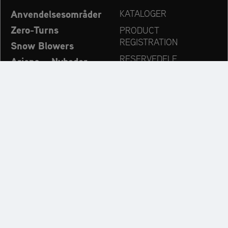
Anvendelsesområder
KATALOGER
Zero-Turns
PRODUCT
REGISTRATION
Snow Blowers
RESERVEDELE
Ariens – Nyheder
FORHANDLERSØG
Virksomhed
KONTAKT
Always up to date:
Discover more websites of our multi-brand company: