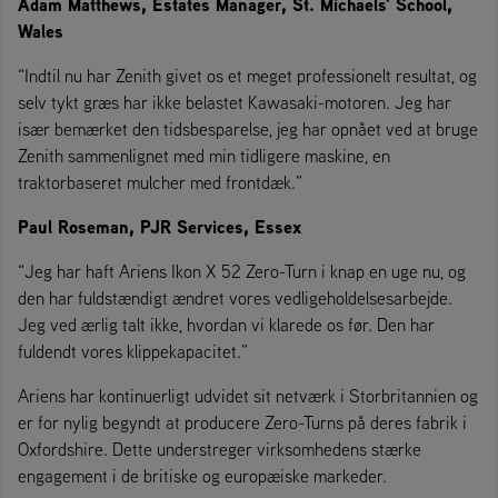
Adam Matthews, Estates Manager, St. Michaels' School,
Wales
“Indtil nu har Zenith givet os et meget professionelt resultat, og
selv tykt græs har ikke belastet Kawasaki-motoren. Jeg har
især bemærket den tidsbesparelse, jeg har opnået ved at bruge
Zenith sammenlignet med min tidligere maskine, en
traktorbaseret mulcher med frontdæk.”
Paul Roseman, PJR Services, Essex
“Jeg har haft Ariens Ikon X 52 Zero-Turn i knap en uge nu, og
den har fuldstændigt ændret vores vedligeholdelsesarbejde.
Jeg ved ærlig talt ikke, hvordan vi klarede os før. Den har
fuldendt vores klippekapacitet.”
Ariens har kontinuerligt udvidet sit netværk i Storbritannien og
er for nylig begyndt at producere Zero-Turns på deres fabrik i
Oxfordshire. Dette understreger virksomhedens stærke
engagement i de britiske og europæiske markeder.